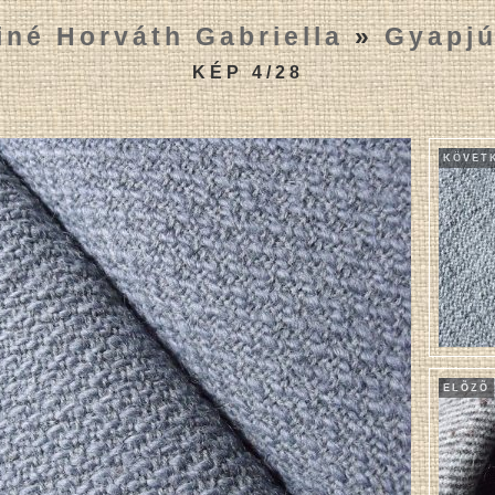
iné Horváth Gabriella
»
Gyapjú
KÉP 4/28
KÖVET
ELÕZÕ