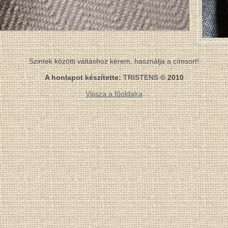
Szintek közötti váltáshoz kérem, használja a címsort!
A honlapot készítette:
TRISTENS
© 2010
Vissza a főoldalra