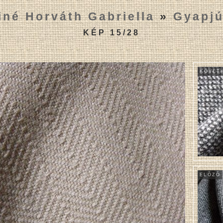
iné Horváth Gabriella
»
Gyapjú
KÉP 15/28
KÖVET
ELÕZÕ