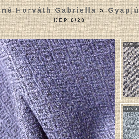
iné Horváth Gabriella
»
Gyapjú
KÉP 6/28
KÖVET
ELÕZÕ