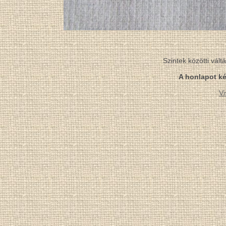
Szintek közötti vál
A honlapot ké
Vi