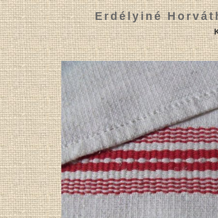
Erdélyiné Horvát