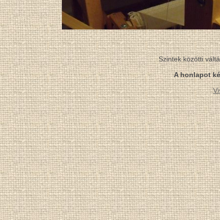
Szintek közötti vál
A honlapot ké
Vi