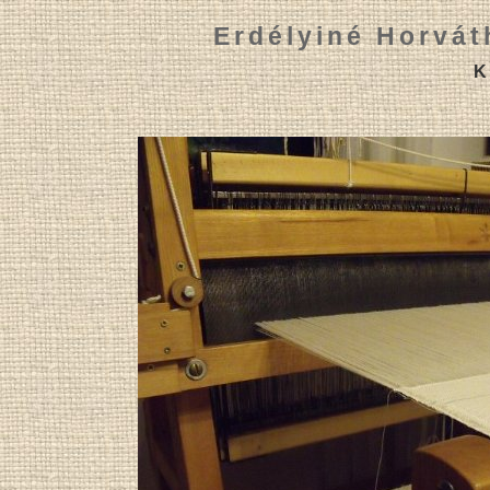
Erdélyiné Horvát
K