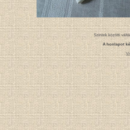
Szintek közötti vál
A honlapot ké
Vi