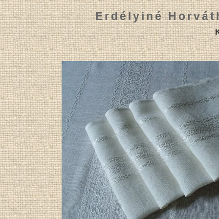
Erdélyiné Horvát