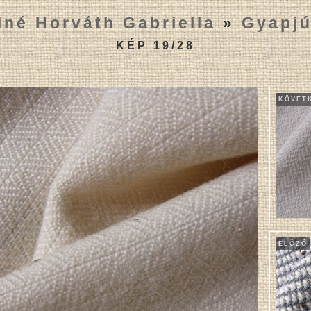
iné Horváth Gabriella
»
Gyapjú
KÉP 19/28
KÖVET
ELÕZÕ