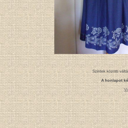
Szintek közötti vál
A honlapot ké
Vi