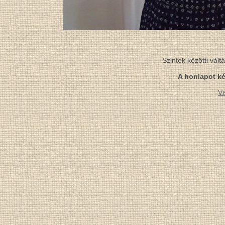
Szintek közötti vál
A honlapot ké
Vi