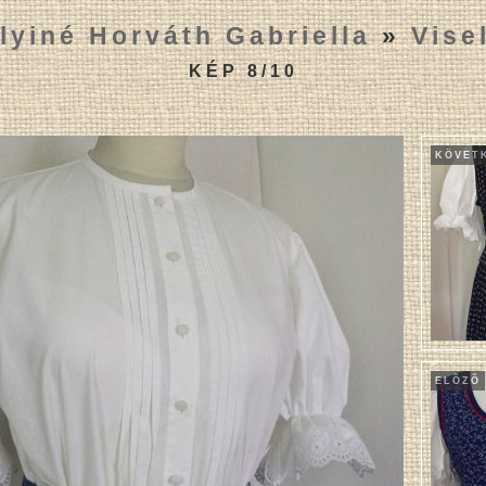
lyiné Horváth Gabriella
»
Vise
KÉP 8/10
KÖVET
ELÕZÕ